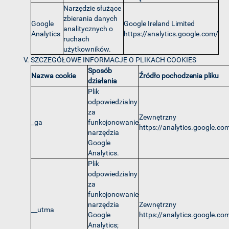
Narzędzie służące
zbierania danych
Google
Google Ireland Limited
analitycznych o
Analytics
https://analytics.google.com/
ruchach
użytkowników.
SZCZEGÓŁOWE INFORMACJE O PLIKACH COOKIES
Sposób
Nazwa cookie
Źródło pochodzenia pliku
działania
Plik
odpowiedzialny
za
Zewnętrzny
_ga
funkcjonowanie
https://analytics.google.co
narzędzia
Google
Analytics.
Plik
odpowiedzialny
za
funkcjonowanie
narzędzia
Zewnętrzny
__utma
Google
https://analytics.google.co
Analytics;