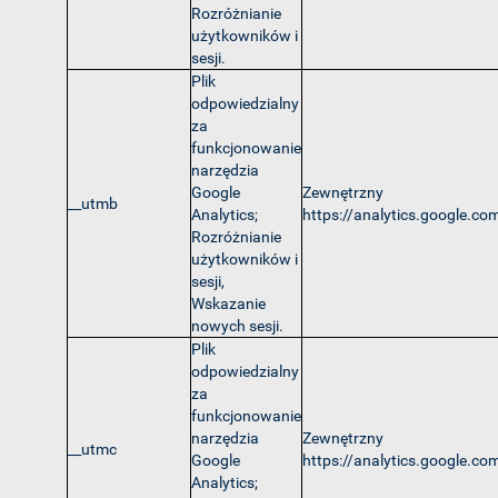
Rozróżnianie
użytkowników i
sesji.
Plik
odpowiedzialny
za
funkcjonowanie
narzędzia
Google
Zewnętrzny
__utmb
Analytics;
https://analytics.google.co
Rozróżnianie
użytkowników i
sesji,
Wskazanie
nowych sesji.
Plik
odpowiedzialny
za
funkcjonowanie
narzędzia
Zewnętrzny
__utmc
Google
https://analytics.google.co
Analytics;