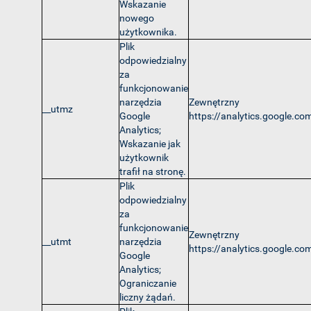
Wskazanie
nowego
użytkownika.
Plik
odpowiedzialny
za
funkcjonowanie
narzędzia
Zewnętrzny
__utmz
Google
https://analytics.google.co
Analytics;
Wskazanie jak
użytkownik
trafił na stronę.
Plik
odpowiedzialny
za
funkcjonowanie
Zewnętrzny
__utmt
narzędzia
https://analytics.google.co
Google
Analytics;
Ograniczanie
liczny żądań.