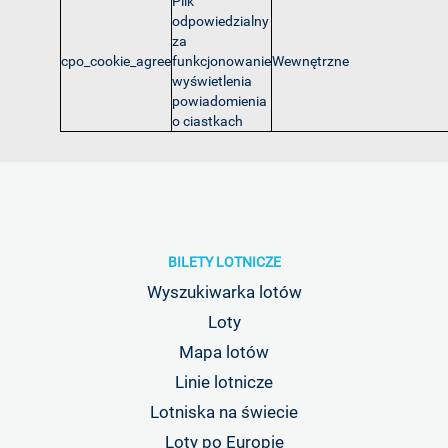
Plik
odpowiedzialny
za
cpo_cookie_agree
funkcjonowanie
Wewnętrzne
wyświetlenia
powiadomienia
o ciastkach
BILETY LOTNICZE
Wyszukiwarka lotów
Loty
Mapa lotów
Linie lotnicze
Lotniska na świecie
Loty po Europie