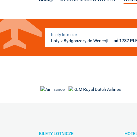
bilety lotnicze
Loty z Bydgoszczy do Wenecji
od
1737
PL
BILETY LOTNICZE
HOTE