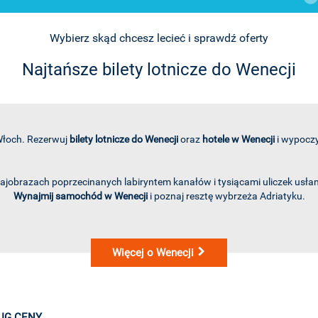
Wybierz skąd chcesz lecieć i sprawdź oferty
Najtańsze bilety lotnicze do Wenecji
Włoch. Rezerwuj
bilety lotnicze do Wenecji
oraz
hotele w Wenecji
i wypoczy
rajobrazach poprzecinanych labiryntem kanałów i tysiącami uliczek usła
Wynajmij samochód w Wenecji
i poznaj resztę wybrzeża Adriatyku.
Więcej o Wenecji
UG CENY