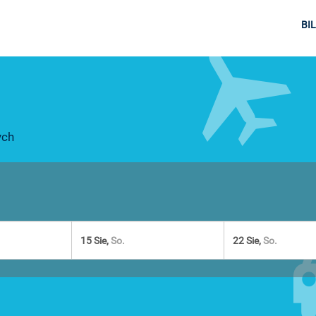
BI
ych
15 Sie,
So.
22 Sie,
So.