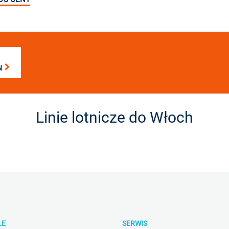
N
Linie lotnicze do Włoch
LE
SERWIS