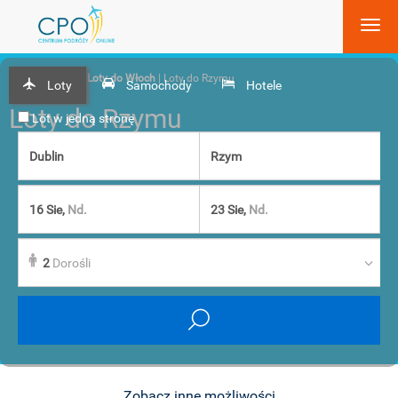
Strona główna
| Loty do Włoch
| Loty do Rzymu
Loty
Samochody
Hotele
Loty do Rzymu
Lot w jedną stronę
16 Sie,
Nd.
23 Sie,
Nd.
2
Dorośli
Zobacz inne możliwości