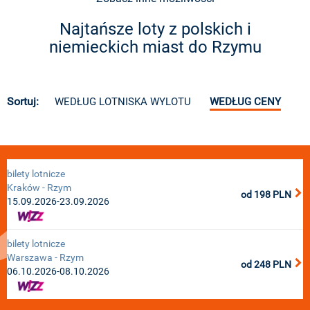
Najtańsze loty z polskich i
niemieckich miast do Rzymu
Sortuj:
WEDŁUG LOTNISKA WYLOTU
WEDŁUG CENY
bilety lotnicze
Kraków - Rzym
od
198
PLN
15.09.2026-23.09.2026
bilety lotnicze
Warszawa - Rzym
od
248
PLN
06.10.2026-08.10.2026